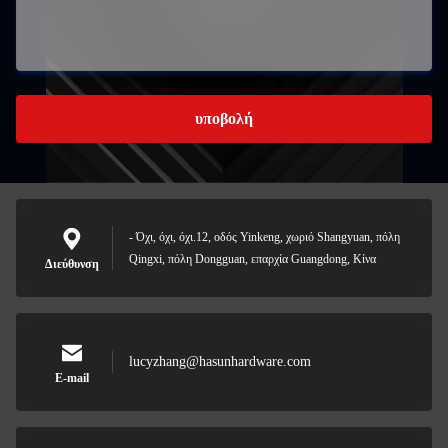
υποβολή
- Όχι, όχι, όχι.12, οδός Yinkeng, χωριό Shangyuan, πόλη
Qingxi, πόλη Dongguan, επαρχία Guangdong, Κίνα
Διεύθυνση
lucyzhang@hasunhardware.com
E-mail