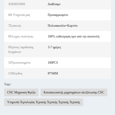
5OEM/ODM:
Διαθέσιμο
6Η Υπηρεσία μας:
Προσαρμοσμένο
7Συσκευή:
Πολυσακούλα+Καρτόνι
8Έλεγχος ποιότητας:
100% επιθεώρηση πριν από την αποστολή
9Χρόνος παράδοσης
3-7 ημέρες
δειγμάτων:
10Τροποποιημένο:
100PCS
11Μέγεθος:
8*5MM
Tags:
CNC Μηχανική Φρέζα
Κατασκευαστής μηχανημάτων αλεξίπτωσης CNC
Υπηρεσία Τεχνολογίας Τεχνικής Τεχνικής Τεχνικής Τεχνικής