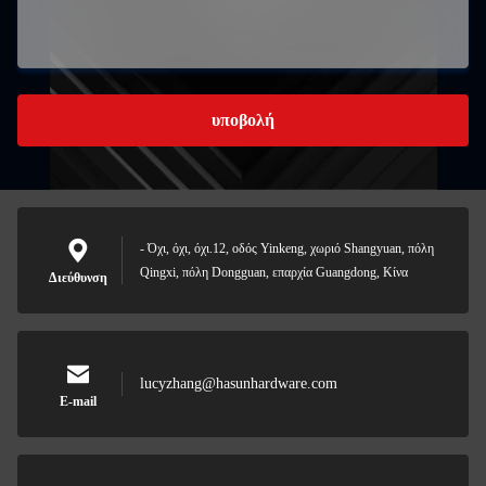
υποβολή
- Όχι, όχι, όχι.12, οδός Yinkeng, χωριό Shangyuan, πόλη
Qingxi, πόλη Dongguan, επαρχία Guangdong, Κίνα
Διεύθυνση
lucyzhang@hasunhardware.com
E-mail