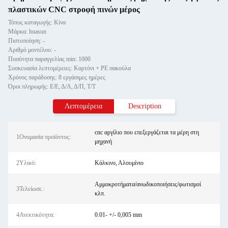
πλαστικών CNC στροφή πινών μέρος
Τόπος καταγωγής: Κίνα
Μάρκα: huasun
Πιστοποίηση: -
Αριθμό μοντέλου: -
Ποσότητα παραγγελίας min: 1000
Συσκευασία λεπτομέρειες: Καρτόνι + PE σακούλα
Χρόνος παράδοσης: 8 εργάσιμες ημέρες
Όροι πληρωμής: Ε/Ε, Δ/Α, Δ/Π, Τ/Τ
Λεπτομέρεια
Description
cnc αργίλιο που επεξεργάζεται τα μέρη στη
1Ονομασία προϊόντος:
μηχανή
2Υλικό:
Κάλκινο, Αλουμίνιο
Αμμοκροτήματα/ανωδικοποιήσεις/φωτισμοί
3Τελείωσε.:
κλπ.
4Ανεκτικότητα:
0.01- +/- 0,005 mm