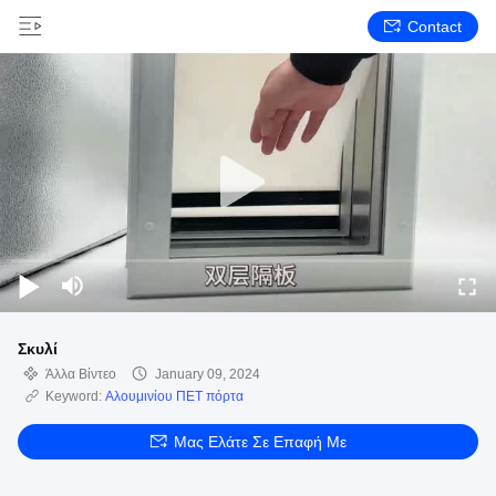
Contact
Σκυλί
Άλλα Βίντεο
January 09, 2024
Keyword:
Αλουμινίου ΠΕΤ πόρτα
Μας Ελάτε Σε Επαφή Με