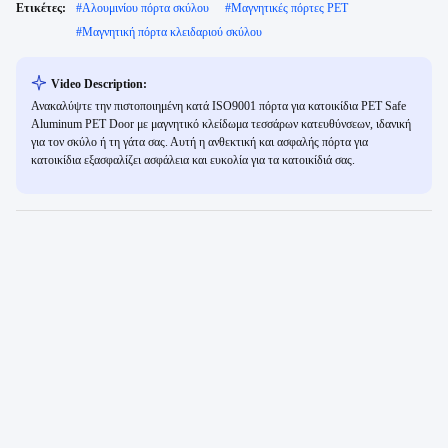
Ετικέτες:
#
Αλουμινίου πόρτα σκύλου
#
Μαγνητικές πόρτες PET
#
Μαγνητική πόρτα κλειδαριού σκύλου
Video Description:
Ανακαλύψτε την πιστοποιημένη κατά ISO9001 πόρτα για κατοικίδια PET Safe
Aluminum PET Door με μαγνητικό κλείδωμα τεσσάρων κατευθύνσεων, ιδανική
για τον σκύλο ή τη γάτα σας. Αυτή η ανθεκτική και ασφαλής πόρτα για
κατοικίδια εξασφαλίζει ασφάλεια και ευκολία για τα κατοικίδιά σας.